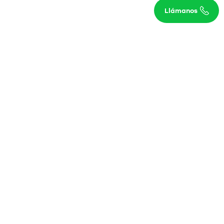
Llámanos
ías Renault
haz la vida más fácil con MY Renault
más