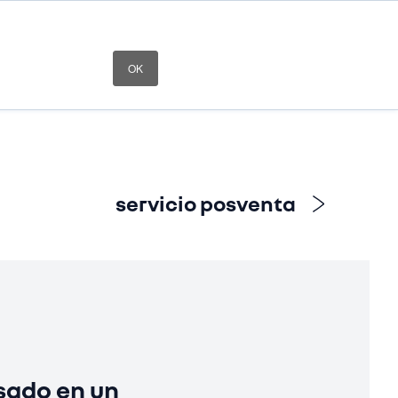
concesionarios
OK
y talleres
servicio posventa
sado en un