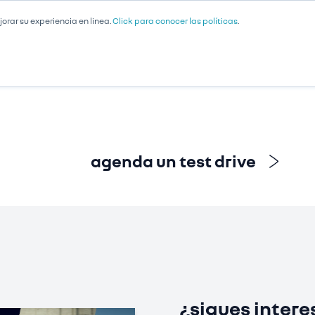
jorar su experiencia en linea.
Click para conocer las políticas
.
VICIOS
COTICE
OFERTAS Y PROMOCIONES
agenda un test drive
¿sigues intere