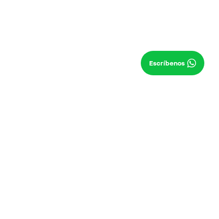
Escríbenos
Llámanos
regresar al inicio de la página
obtén una respuesta en
prueba el modelo de tu
menos de 24 horas
elección