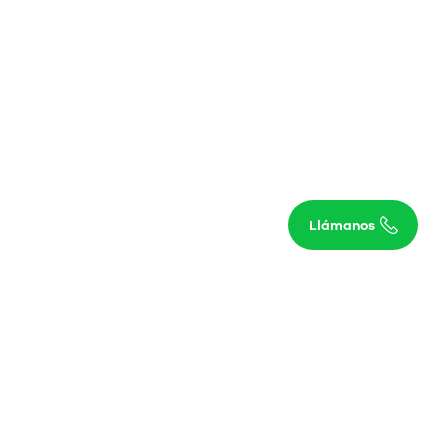
Escríbenos
Llámanos
regresar al inicio de la página