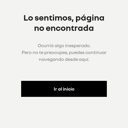
Lo sentimos, página
no encontrada
Ocurrió algo inesperado.
Pero no te preocupes, puedes continuar
navegando desde aquí.
Ir al inicio